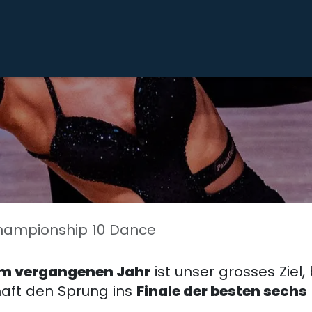
Home
Our Journey
Turniere
Galerie
Team
Part
hampionship 10 Dance
 im vergangenen Jahr
ist unser grosses Ziel, 
haft den Sprung ins
Finale der besten sechs